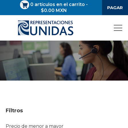
0
artículos en el carrito
-
PAGAR
$0.00 MXN
Filtros
Precio de menor a mayor