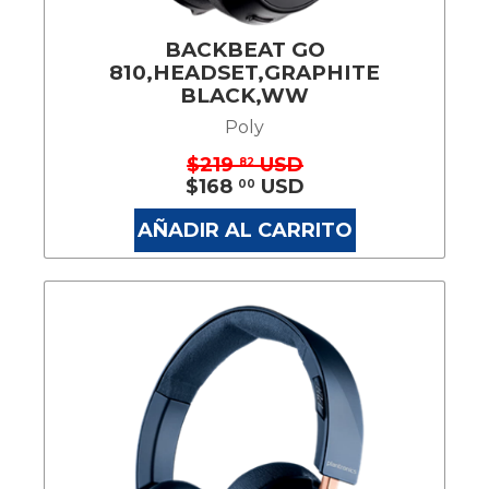
BACKBEAT GO
810,HEADSET,GRAPHITE
BLACK,WW
Poly
$219
USD
82
$168
USD
00
AÑADIR AL CARRITO