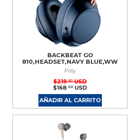
BACKBEAT GO
810,HEADSET,NAVY BLUE,WW
Poly
$219
USD
82
$168
USD
00
AÑADIR AL CARRITO