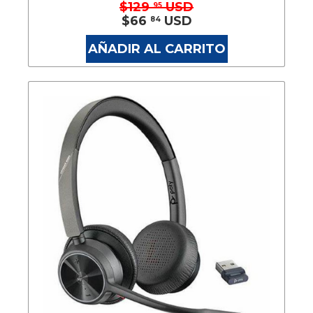
$129
USD
95
$66
USD
84
AÑADIR AL CARRITO