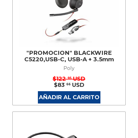
"PROMOCION" BLACKWIRE
C5220,USB-C, USB-A + 3.5mm
Poly
$122
USD
95
$83
USD
66
AÑADIR AL CARRITO