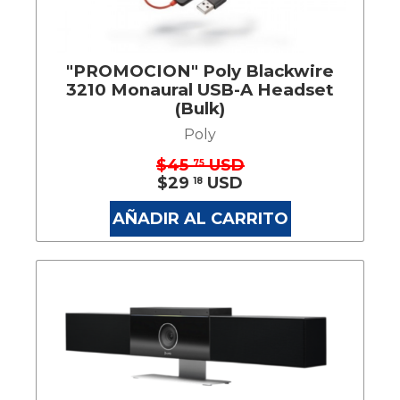
"PROMOCION" Poly Blackwire
3210 Monaural USB-A Headset
(Bulk)
Poly
$45
USD
75
$29
USD
18
AÑADIR AL CARRITO