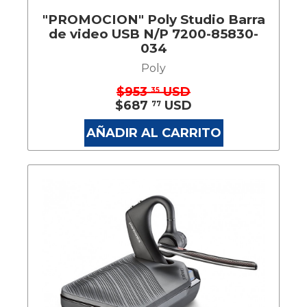
"PROMOCION" Poly Studio Barra
de video USB N/P 7200-85830-
034
Poly
$953
USD
35
$687
USD
77
AÑADIR AL CARRITO