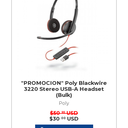
"PROMOCION" Poly Blackwire
3220 Stereo USB-A Headset
(Bulk)
Poly
$50
USD
95
$30
USD
00