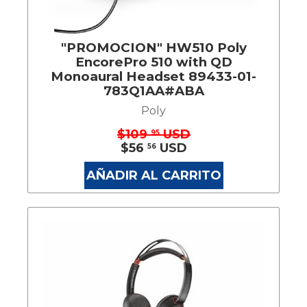
"PROMOCION" HW510 Poly
EncorePro 510 with QD
Monoaural Headset 89433-01-
783Q1AA#ABA
Poly
$109
USD
95
$56
USD
56
AÑADIR AL CARRITO