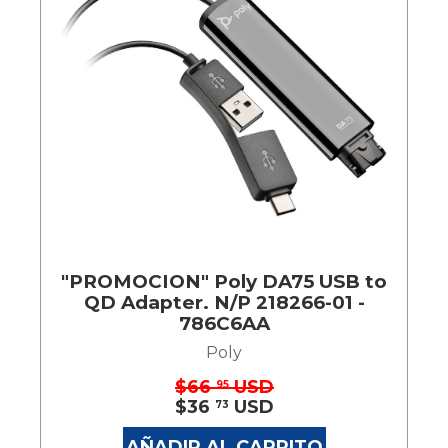
"PROMOCION" Poly DA75 USB to
QD Adapter. N/P 218266-01 -
786C6AA
Poly
$66
USD
95
$36
USD
73
AÑADIR AL CARRITO