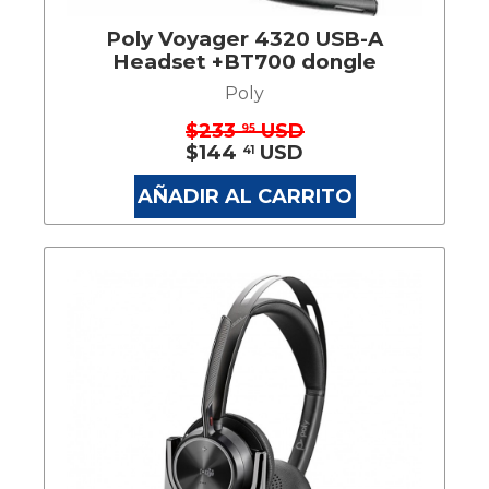
Poly Voyager 4320 USB-A
Headset +BT700 dongle
Poly
$233
USD
95
$144
USD
41
AÑADIR AL CARRITO