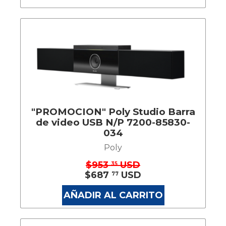
"PROMOCION" Poly Studio Barra
de video USB N/P 7200-85830-
034
Poly
$953
USD
35
$687
USD
77
AÑADIR AL CARRITO