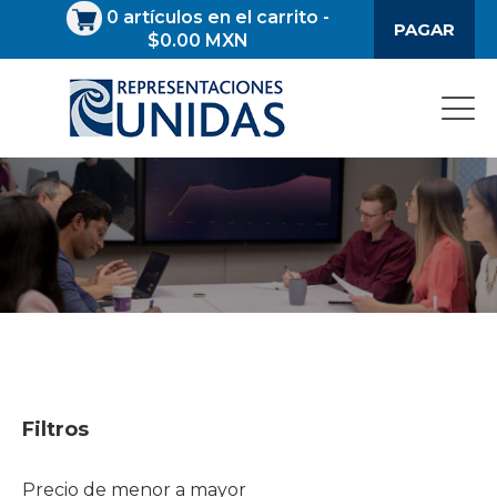
0
artículos en el carrito
-
PAGAR
$0.00 MXN
Filtros
Precio de menor a mayor