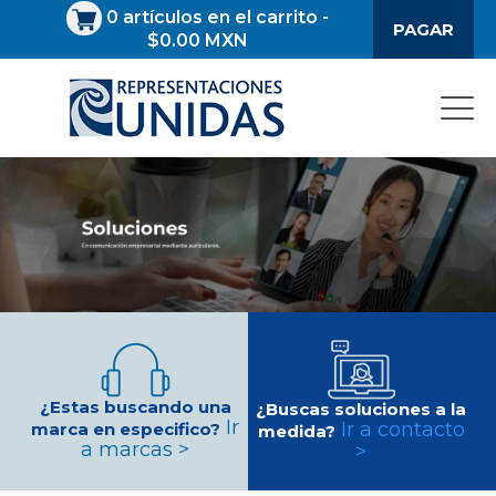
0
artículos en el carrito
-
PAGAR
$0.00 MXN
¿Estas buscando una
¿Buscas soluciones a la
Ir
Ir a contacto
marca en especifico?
medida?
a marcas >
>