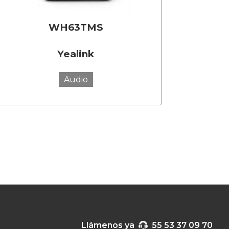
WH63TMS
Yealink
Audio
Llámenos ya
55 53 37 09 70