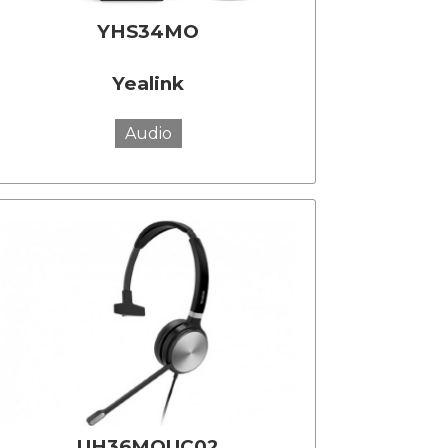
YHS34MO
Yealink
Audio
UH36MOUC02