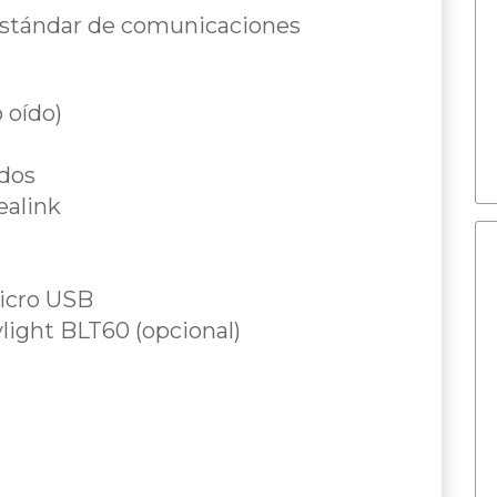
estándar de comunicaciones
 oído)
ídos
ealink
micro USB
light BLT60 (opcional)