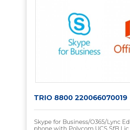
TRIO 8800 220066070019
Skype for Business/O365/Lync Edi
phone with Polycom UCS SfB Lic