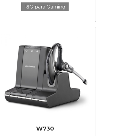
RIG para Gaming
W730