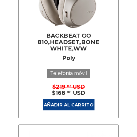
BACKBEAT GO
810,HEADSET,BONE
WHITE,WW
Poly
Telefonia móvil
$219
USD
82
$168
USD
00
AÑADIR AL CARRITO